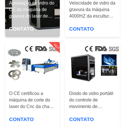
DE
Aprovação de vidro do
Velocidade de vidro da
CE da máquina de
QUALIDADE
gravura da máquina
gravura do laser de
4000HZ da escultura
cristal refrigerar de ar
do laser do cristal 3D
ENTRE
CONTATO
CONTATO
50Hz 60Hz 3D
da fase monofásica
EM
HOT
CONTATO
CONOSCO
PEÇA
UMAS
CITAÇÕES
O CE certificou a
Diodo de vidro portátil
máquina de corte do
do controle de
laser do Cnc da chapa
movimento de
MAPA
metálica/o cortador
máquina de gravura do
CONTATO
CONTATO
DO
laser do metal
laser de 4000HZ 3D
bombeado