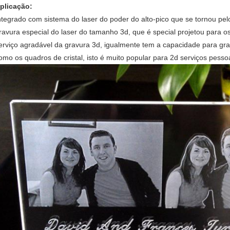
plicação:
ntegrado com sistema do laser do poder do alto-pico que se tornou pe
ravura especial do laser do tamanho 3d, que é special projetou para o
erviço agradável da gravura 3d, igualmente tem a capacidade para grav
omo os quadros de cristal, isto é muito popular para 2d serviços pesso