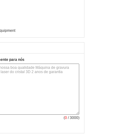
equipment
mente para nós
(
0
/ 3000)