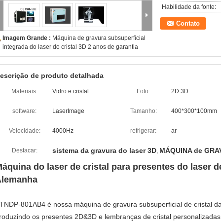
Habilidade da fonte:
Contato
Imagem Grande :
Máquina de gravura subsuperficial
integrada do laser do cristal 3D 2 anos de garantia
escrição de produto detalhada
Materiais:
Vidro e cristal
Foto:
2D 3D
software:
LaserImage
Tamanho:
400*300*100mm
Velocidade:
4000Hz
refrigerar:
ar
sistema da gravura do laser 3D
MÁQUINA de GRA
Destacar:
,
áquina do laser de cristal para presentes do laser de
Alemanha
TNDP-801AB4 é nossa máquina de gravura subsuperficial de cristal da
roduzindo os presentes 2D&3D e lembranças de cristal personalizadas, 