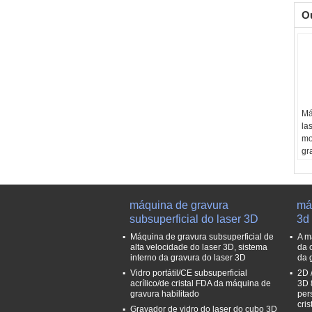
O
Má
la
mo
gr
do
Co
la
Ma
máquina de gravura
má
cri
subsuperficial do laser 3D
3d
re
Máquina de gravura subsuperficial de
A m
Fo
alta velocidade do laser 3D, sistema
da 
interno da gravura do laser 3D
da 
Vidro portátil/CE subsuperficial
2D 
acrílico/de cristal FDA da máquina de
3D 
gravura habilitado
per
cris
Gravador de vidro do laser do cubo 3D