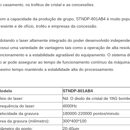
o casamento, os troféus de cristal e as concessões.
om a capacidade da produção de grupo, STNDP-801AB4 é muito popular
resente e de ofício, troféu e empresas da concessão.
dotando o laser altamente integrado do poder desenvolvido independ
ossui uma variedade de vantagens tais como a operação de alta reso
uncionamento e a estabilidade agradável do equipamento. O sistema de
o ar pode assegurar ao tempo de funcionamento contínuo da máquina 
esmo tempo mantendo a estabilidade alta do processamento.
odelo
STNDP-801AB4
eio do laser:
Nd: O diodo de cristal de YAG bom
requência do laser:
4000Hz
elocidade da gravura
180000-220000 pontos/minuto
rea da gravura (milímetro):
300*400*100
iâmetro do ponto:
20-40μm