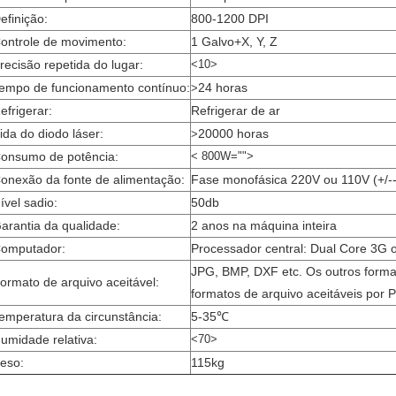
efinição:
800-1200 DPI
ontrole de movimento:
1 Galvo+X, Y, Z
recisão repetida do lugar:
<10>
empo de funcionamento contínuo:
24 horas
>
efrigerar:
Refrigerar de ar
ida do diodo láser:
20000 horas
>
onsumo de potência:
< 800W="">
onexão da fonte de alimentação:
Fase monofásica 220V ou 110V (+/-
ível sadio:
50db
arantia da qualidade:
2 anos na máquina inteira
omputador:
Processador central: Dual Core 3G 
JPG, BMP, DXF etc. Os outros forma
ormato de arquivo aceitável:
formatos de arquivo aceitáveis por
emperatura da circunstância:
5-35℃
umidade relativa:
<70>
eso:
115kg