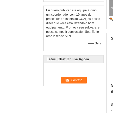
Eu quero publicar sua equipe. Como
um coordenador com 10 anos de
prática (cnc e lasers do CO2), eu posso
dizer que você está fazendo o bom
equipamento. Promova seu software, e
possa competir com os alemães. Eu te
amo laser de STN.
D
—— Serz
Estou Chat Online Agora
M
S
p