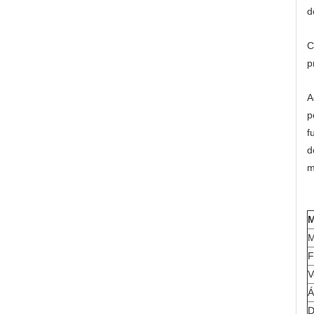
d
C
p
A
p
f
d
m
M
M
F
V
Á
D