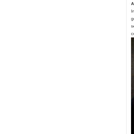
A
I
g
s
c