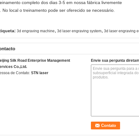
reinamento completo dos dias 3-5 em nossa fábrica livremente
. No local o treinamento pode ser oferecido se necessário.
,
,
tiqueta:
3d engraving machine
3d laser engraving system
3d laser engraving 
ontacto
eijing Silk Road Enterprise Management
Envie sua pergunta direta
ervices Co.,Ltd.
essoa de Contato:
STN laser