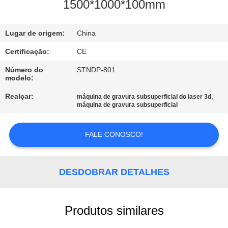
DE
1500*1000*100mm
QUALIDADE
Lugar de origem:
China
ENTRE
Certificação:
CE
EM
Número do
STNDP-801
modelo:
CONTATO
Realçar:
,
máquina de gravura subsuperficial do laser 3d
CONOSCO
máquina de gravura subsuperficial
PEÇA
FALE CONOSCO!
UMAS
CITAÇÕES
DESDOBRAR DETALHES
MAPA
Produtos similares
DO