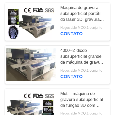
SITE
Máquina de gravura
subsuperficial portátil
PRIVACY
do laser 3D, gravura
3D de vidro para o
POLICY
Negociable MOQ:1 conjunto
vidro/cristais
CONTATO
4000HZ diodo
subsuperficial grande
da máquina de gravura
do laser do tamanho
Negociable MOQ:1 conjunto
3D bombeado
CONTATO
Muti - máquina de
gravura subsuperficial
da função 3D com
comprimento de onda
Negociable MOQ:1 conjunto