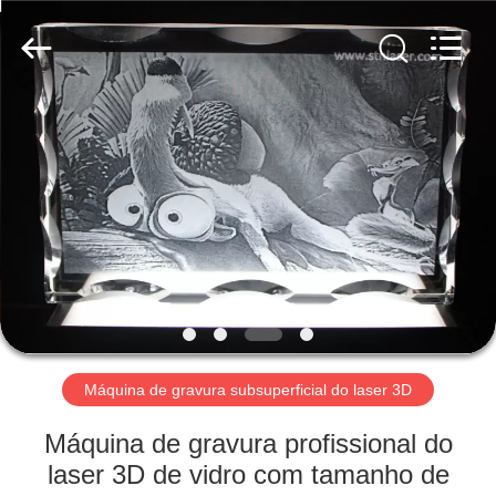
Beijing
Silk
Road
Enterprise
Management
Services
Co.,Ltd..
All
CASA
Rights
Reserved.
PRODUTOS
SOBRE
NÓS
FACTORY
TOUR
Máquina de gravura subsuperficial do laser 3D
Máquina de gravura profissional do
CONTROLE
laser 3D de vidro com tamanho de